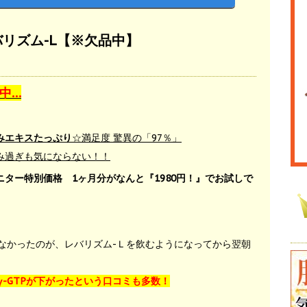
リズム-L【※欠品中】
中…
みエキスたっぷり
☆満足度 驚異の「97％」
み過ぎも気にならない！！
ニター特別価格 1ヶ月分がなんと『1980円！』でお試しで
なかったのが、レバリズム-Ｌを飲むようになってから翌朝
γ-GTPが下がったという口コミも多数！