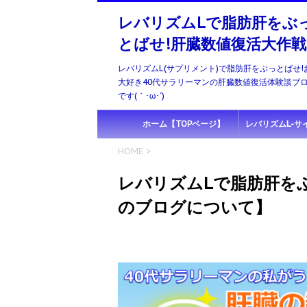
レバリズムLで脂肪肝をぶ
とばせ!肝臓数値復活大作戦
レバリズムL(サプリメント)で脂肪肝をぶっとばせ!
大好き40代サラリーマンの肝臓数値復活体験談ブ
です(｀･ω･´)ゞ
ホーム【TOPページ】
レバリズムL-サ
HOME
>
レバリズムLで脂肪肝を
のブログについて】