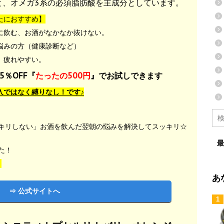
と、
オメガ3系の必須脂肪酸を主成分としています。
たにおすすめ】
に飲む、お酒がなかなか抜けない。
悩みの方（健康診断など）
、疲れやすい。
5％OFF『
たったの500円
』でお試しできます
入ではなく縛りなし！です♪
キリしない」お酒を飲んだ翌朝の悩みを解決してスッキリ☆
最
た！
！
あ
⇒ 公式サイトへ
1