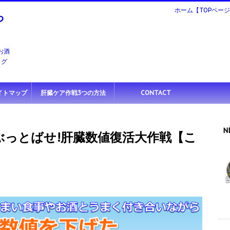
ホーム【TOPペー
っ
お酒
ログ
イトマップ
肝臓ケア作戦3つの方法
CONTACT
N
ぶっとばせ!肝臓数値復活大作戦【こ