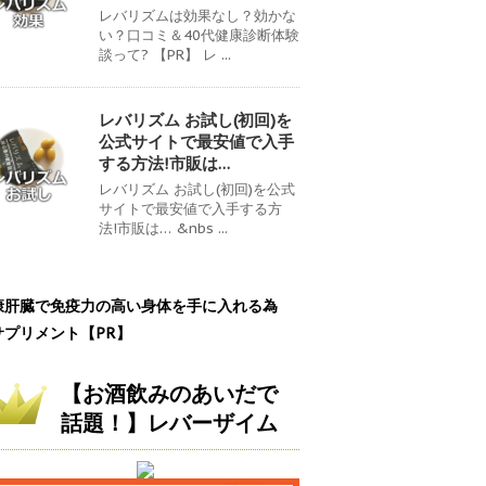
レバリズムは効果なし？効かな
い？口コミ＆40代健康診断体験
談って? 【PR】 レ ...
レバリズム お試し(初回)を
公式サイトで最安値で入手
する方法!市販は…
レバリズム お試し(初回)を公式
サイトで最安値で入手する方
法!市販は… &nbs ...
康肝臓で免疫力の高い身体を手に入れる為
サプリメント【PR】
【お酒飲みのあいだで
話題！】レバーザイム