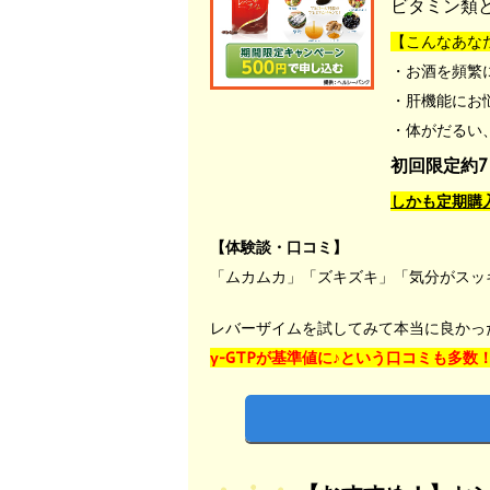
ビタミン類
【こんなあな
・お酒を頻繁
・肝機能にお
・体がだるい
初回限定約7
しかも定期購
【体験談・口コミ】
「ムカムカ」「ズキズキ」「気分がスッ
レバーザイムを試してみて本当に良かっ
γ-GTPが基準値に♪という口コミも多数