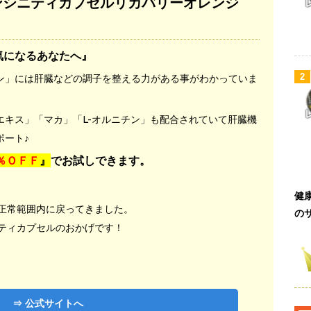
ンシニティカプセルリカバリーオレンジ
気になるあなたへ』
2
ン」には肝臓などの調子を整える力がある事がわかっていま
エキス」「マカ」「L-オルニチン」も配合されていて肝臓機
ポート♪
0％ＯＦＦ
』
でお試しできます。
健
正常範囲内に戻ってきました。
の
ティカプセルのおかげです！
⇒ 公式サイトへ