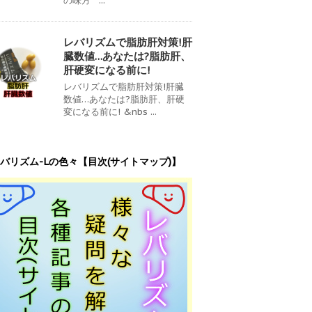
の味方 ...
レバリズムで脂肪肝対策!肝
臓数値…あなたは?脂肪肝、
肝硬変になる前に!
レバリズムで脂肪肝対策!肝臓
数値…あなたは?脂肪肝、肝硬
変になる前に! &nbs ...
バリズム-Lの色々【目次(サイトマップ)】