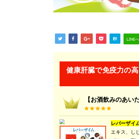
B!
LINE
健康肝臓で免疫力の
【お酒飲みのあい
レバーザイ
エキス、し