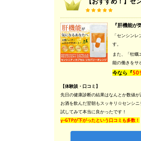
【おすすめ！】セ
『肝機能が
「センシンレ
す。
また、「牡蠣
能の働きをサ
今なら『
5
【体験談・口コミ】
先日の健康診断の結果はなんとか数値が
お酒を飲んだ翌朝もスッキリ☆センシニ
試してみて本当に良かったです！
γ-GTPが下がったという口コミも多数！