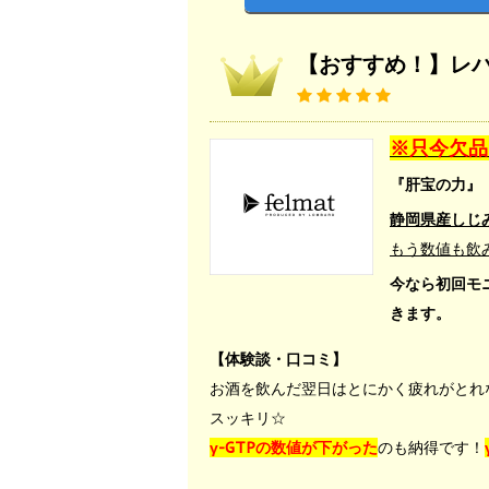
【おすすめ！】レバ
※只今欠品
『肝宝の力』
静岡県産しじ
もう数値も飲
今なら初回モ
きます。
【体験談・口コミ】
お酒を飲んだ翌日はとにかく疲れがとれ
スッキリ☆
γ-GTPの数値が下がった
のも納得です！