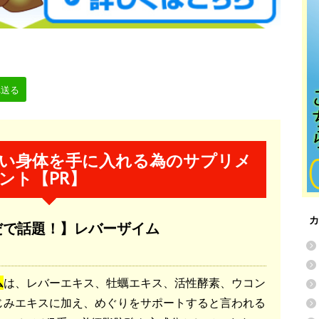
へ送る
高い身体を手に入れる為のサプリメ
ント【PR】
カ
だで話題！】レバーザイム
ム
は、レバーエキス、牡蠣エキス、活性酵素、
ウコン
じみエキスに加え、
めぐりをサポートすると言われる